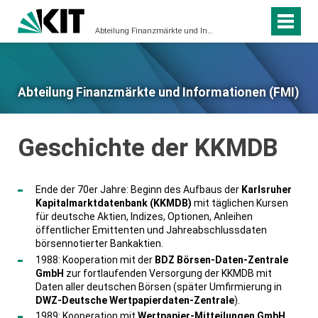
Abteilung Finanzmärkte und Informationen (FMI)
Abteilung Finanzmärkte und Informationen (FMI)
Geschichte der KKMDB
Ende der 70er Jahre: Beginn des Aufbaus der
Karlsruher
Kapitalmarktdatenbank (KKMDB)
mit täglichen Kursen
für deutsche Aktien, Indizes, Optionen, Anleihen
öffentlicher Emittenten und Jahreabschlussdaten
börsennotierter Bankaktien.
1988: Kooperation mit der
BDZ Börsen-Daten-Zentrale
GmbH
zur fortlaufenden Versorgung der KKMDB mit
Daten aller deutschen Börsen (später Umfirmierung in
DWZ-Deutsche Wertpapierdaten-Zentrale
).
1989: Kooperation mit
Wertpapier-Mitteilungen GmbH
,