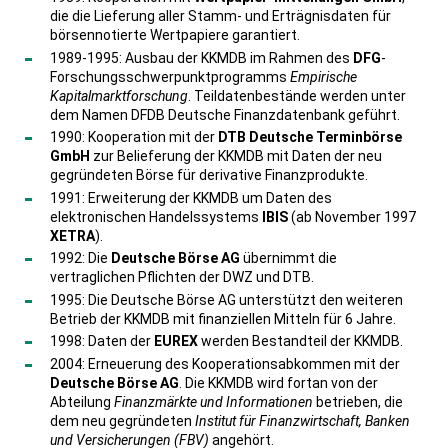
die die Lieferung aller Stamm- und Erträgnisdaten für
börsennotierte Wertpapiere garantiert.
1989-1995: Ausbau der KKMDB im Rahmen des
DFG
-
Forschungsschwerpunktprogramms
Empirische
Kapitalmarktforschung
. Teildatenbestände werden unter
dem Namen DFDB Deutsche Finanzdatenbank geführt.
1990: Kooperation mit der
DTB Deutsche Terminbörse
GmbH
zur Belieferung der KKMDB mit Daten der neu
gegründeten Börse für derivative Finanzprodukte.
1991: Erweiterung der KKMDB um Daten des
elektronischen Handelssystems
IBIS
(ab November 1997
XETRA
).
1992: Die
Deutsche Börse AG
übernimmt die
vertraglichen Pflichten der DWZ und DTB.
1995: Die Deutsche Börse AG unterstützt den weiteren
Betrieb der KKMDB mit finanziellen Mitteln für 6 Jahre.
1998: Daten der
EUREX
werden Bestandteil der KKMDB.
2004: Erneuerung des Kooperationsabkommen mit der
Deutsche Börse AG
. Die KKMDB wird fortan von der
Abteilung
Finanzmärkte und Informationen
betrieben, die
dem neu gegründeten
Institut für Finanzwirtschaft, Banken
und Versicherungen (FBV)
angehört.